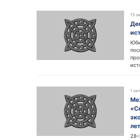
13 о
Де
ис
Юби
пос
про
ист
1 ок
Ме
«С
эк
лет
28–