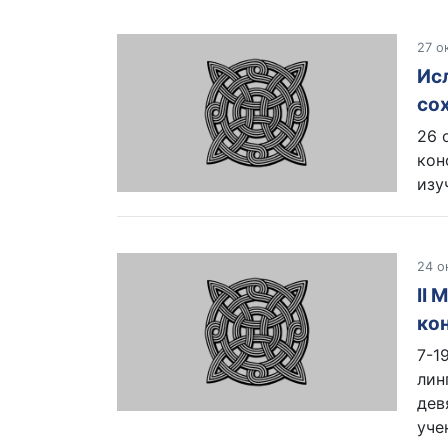
27 о
Ис
со
26 
кон
изу
24 о
II
ко
7-1
лин
дев
уче