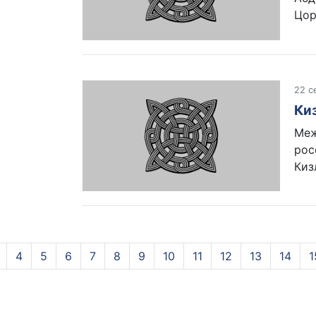
Цор
22 с
Ки
Меж
рос
Киз
4
5
6
7
8
9
10
11
12
13
14
1