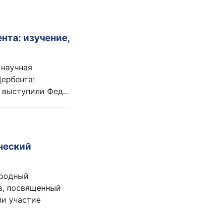
нта: изучение,
 научная
ербента:
 выступили Фед...
ческий
ародный
в, посвященный
ли участие