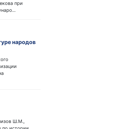
бекова при
аро...
туре народов
кого
ризации
на
изов Ш.М.,
и по истории