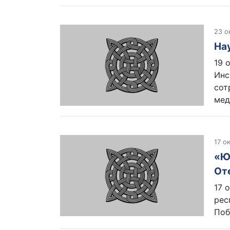
23 о
На
19 
Инс
сот
мед
17 о
«Ю
От
17 
рес
Поб