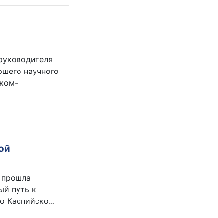
 руководителя
ршего научного
иком-
ой
е прошла
ый путь к
 Каспийско...