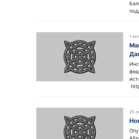
Бал
под
1 ок
Ма
Да
Инс
фед
ист
htt
26 с
Но
Опу
Абд