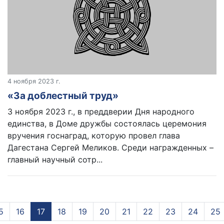
4 ноября 2023 г.
«За доблестный труд»
3 ноября 2023 г., в преддверии Дня народного
единства, в Доме дружбы состоялась церемония
вручения госнаград, которую провел глава
Дагестана Сергей Меликов. Среди награжденных –
главный научный сотр...
5
16
17
(current)
18
19
20
21
22
23
24
25