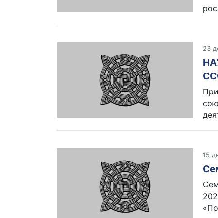
рос
23 д
НА
СС
При
сою
дея
15 д
Се
Сем
202
«По