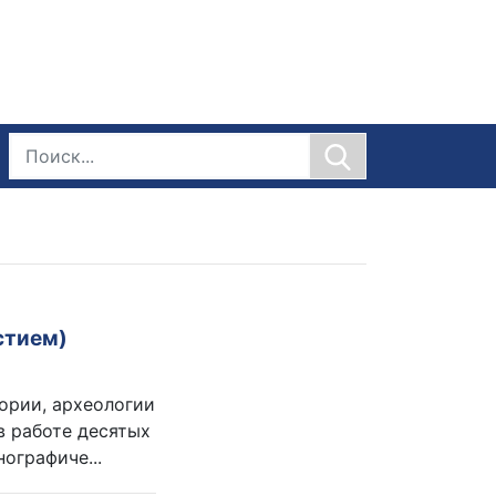
стием)
ории, археологии
в работе десятых
ографиче...