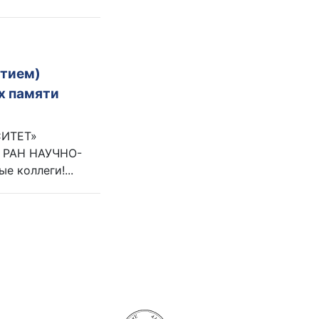
тием)
х памяти
СИТЕТ»
 РАН НАУЧНО-
коллеги!...