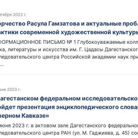
нтября 2023 г.
орчество Расула Гамзатова и актуальные про
актики современной художественной культур
ОРМАЦИОННОЕ ПИСЬМО № 1 Глубокоуважаемые колле
ка, литературы и искусства им. Г. Цадасы Дагестанско
ледовательского центра Российской академии наук пр
..
юня 2023 г.
Дагестанском федеральном исследовательско
ойдет презентация энциклопедического слова
верном Кавказе»
июня 2023 г. в актовом зале Дагестанского федерально
ледовательского центра РАН (ул. М. Гаджиева, д. 45) с