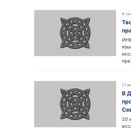
8 се
Тв
пр
ИНФ
язы
исс
при.
21 и
В 
пр
Се
20 
исс