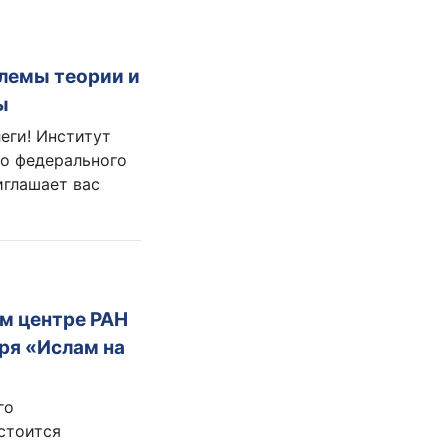
блемы теории и
ы
ги! Институт
го федерального
иглашает вас
м центре РАН
ря «Ислам на
го
остоится