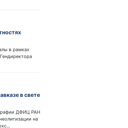
тностях
алы в рамках
 Гендиректора
вказе в свете
нографии ДФИЦ РАН
неолитизации на
хс...