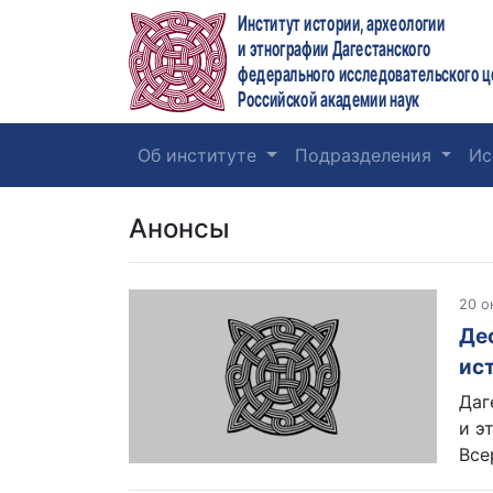
Институт истории, археологии
и этнографии Дагестанского
федерального исследовательского ц
Российской академии наук
Об институте
Подразделения
Ис
Анонсы
20 о
Де
ис
Даг
и э
Все