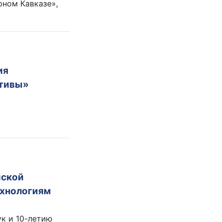
рном Кавказе»,
ия
ктивы»
йской
ехнологиям
к и 10-летию