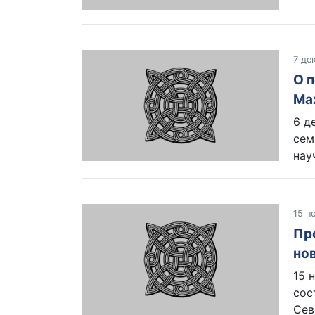
7 де
О 
Ма
6 д
сем
нау
15 н
Пр
но
15 
сос
Сев