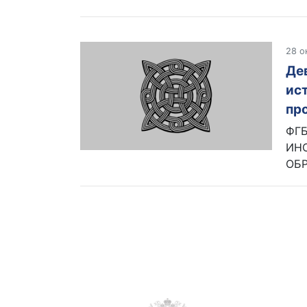
28 о
Де
ис
пр
ФГ
ИНС
ОБР