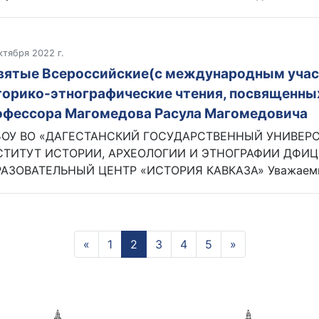
ктября 2022 г.
вятые Всероссийские(с международным учас
торико-этнографические чтения, посвященны
офессора Магомедова Расула Магомедовича
БОУ ВО «ДАГЕСТАНСКИЙ ГОСУДАРСТВЕННЫЙ УНИВЕР
ТИТУТ ИСТОРИИ, АРХЕОЛОГИИ И ЭТНОГРАФИИ ДФИЦ
АЗОВАТЕЛЬНЫЙ ЦЕНТР «ИСТОРИЯ КАВКАЗА» Уважаемые 
«
Предыдущая
1
2
(current)
3
4
5
»
Следующая