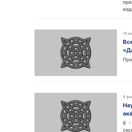
пре
изда
19 м
Вс
«Д
Про
9 фе
На
ак
8 -
сес