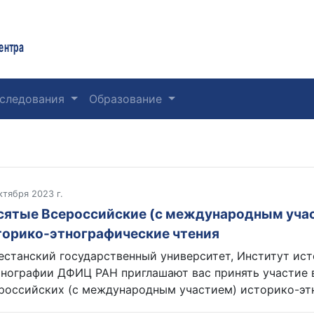
ентра
следования
Образование
ктября 2023 г.
сятые Всероссийские (с международным уча
торико-этнографические чтения
естанский государственный университет, Институт ист
тнографии ДФИЦ РАН приглашают вас принять участие 
российских (с международным участием) историко-этн