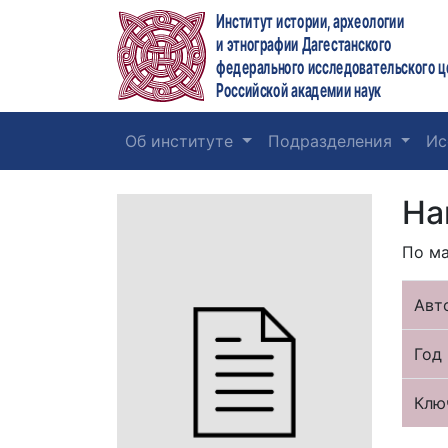
Институт истории, археологии
и этнографии Дагестанского
федерального исследовательского ц
Российской академии наук
Об институте
Подразделения
Ис
На
По ма
Авт
Год 
Клю