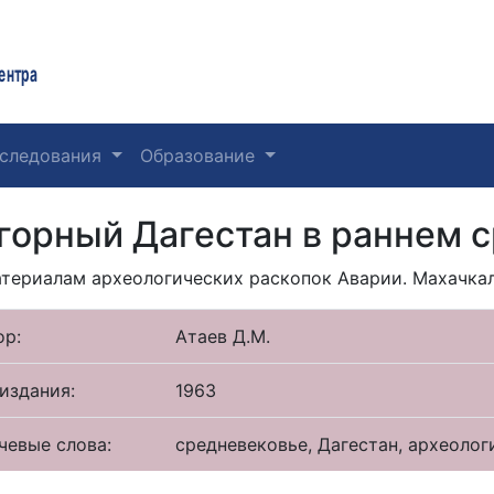
ентра
следования
Образование
горный Дагестан в раннем 
териалам археологических раскопок Аварии. Махачкала
ор:
Атаев Д.М.
издания:
1963
чевые слова:
средневековье, Дагестан, археолог